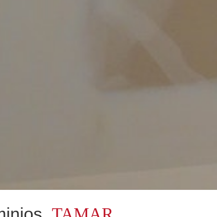
minios
TAMAR