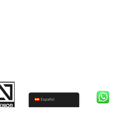
ónde estamos
Erribide, 3 48100 Mungia -
Vizcaya
946 155 048
Español