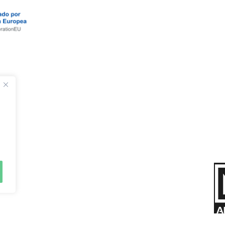
áginas
Información
D
icio
Aviso Legal
rvicios
Política de Cookies
entanas de PVC
Accesibilidad
rpinteria metálica
eformas
leria