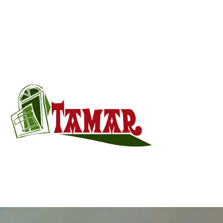
info@aluminiostamar.com
946 155 048