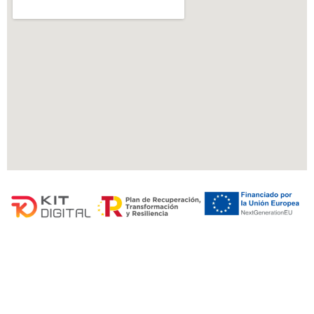
Dónde estamos
Erribide, 3 48100 Mungia - Vizcaya