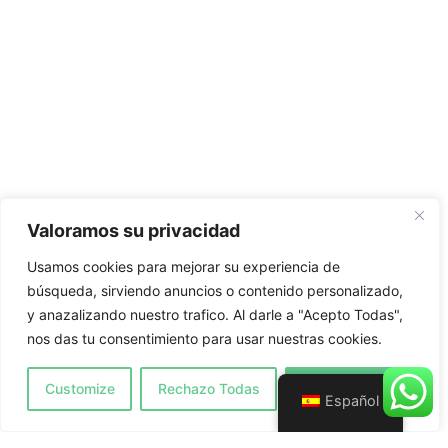
Páginas
Inicio
Servicios
Ventanas de PVC
Carpinteria metálica
Valoramos su privacidad
Reformas
Usamos cookies para mejorar su experiencia de
Galeria
búsqueda, sirviendo anuncios o contenido personalizado,
y anazalizando nuestro trafico. Al darle a "Acepto Todas",
Contacto
nos das tu consentimiento para usar nuestras cookies.
Customize
Rechazo Todas
Acepto Todas
Español